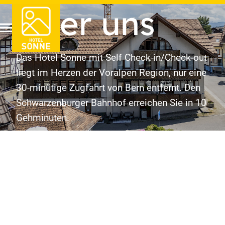
Über uns
Das Hotel Sonne mit Self Check-in/Check-out
liegt im Herzen der Voralpen Region, nur eine
30-minütige Zugfahrt von Bern entfernt. Den
Schwarzenburger Bahnhof erreichen Sie in 10
Gehminuten.