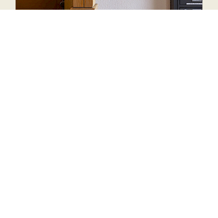
Zimmer buchen
Das Hotel Sonne ist ganzjährig 7 Tage pro
Woche für Sie geöffnet. Wir verfügen über
Einzel- und Doppelzimmer sowie Zimmer für
3 oder 4 Personen mit einem zusätzlichen
Klappbett/Bettsofa. Bitte informieren Sie uns,
falls Sie ein Babybett benötigen.
Das Self Check-in ist ab 16:00 Uhr möglich.